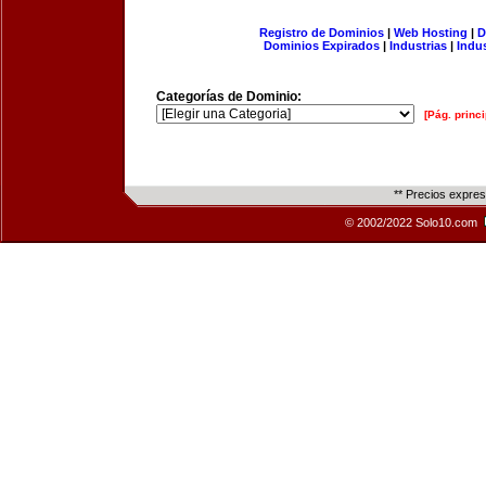
Registro de Dominios
|
Web Hosting
|
D
Dominios Expirados
|
Industrias
|
Indu
Categorías de Dominio:
[Pág. princi
** Precios expre
© 2002/2022 Solo10.com