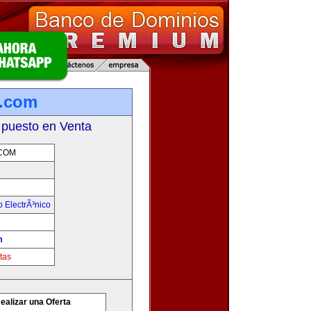
a.com
 puesto en Venta
COM
 ElectrÃ³nico
m
tas
ealizar una Oferta