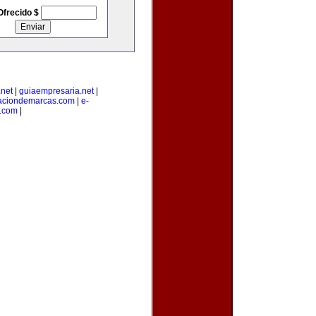
Ofrecido $
net
|
guiaempresaria.net
|
raciondemarcas.com
|
e-
.com
|