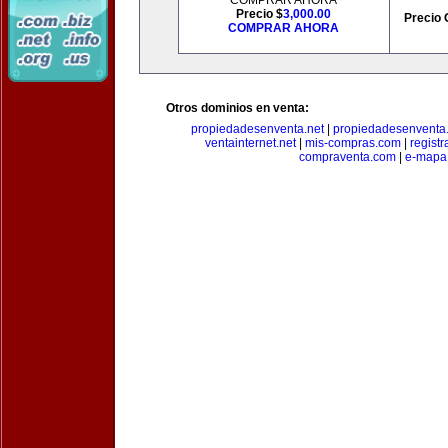
COMPRAR AHORA
Precio $
3,000.00
Precio 
COMPRAR AHORA
Otros dominios en venta:
propiedadesenventa.net
|
propiedadesenventa.
ventainternet.net
|
mis-compras.com
|
regist
compraventa.com
|
e-mapa