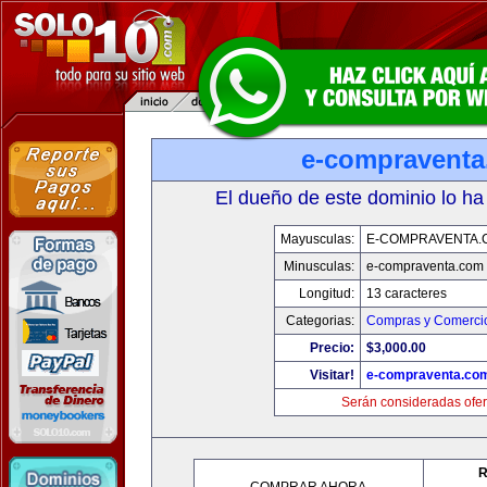
e-compravent
El dueño de este dominio lo ha
Mayusculas:
E-COMPRAVENTA.
Minusculas:
e-compraventa.com
Longitud:
13 caracteres
Categorias:
Compras y Comercio
Precio:
$3,000.00
Visitar!
e-compraventa.co
Serán consideradas ofer
R