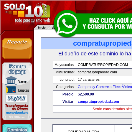
compratupropie
El dueño de este dominio lo ha
Mayusculas:
COMPRATUPROPIEDAD.COM
Minusculas:
compratupropiedad.com
Longitud:
17 caracteres
Categorias:
Compras y Comercio ElectrÃ³nico
Precio:
$2,500.00
Visitar!
compratupropiedad.com
Serán consideradas ofer
R