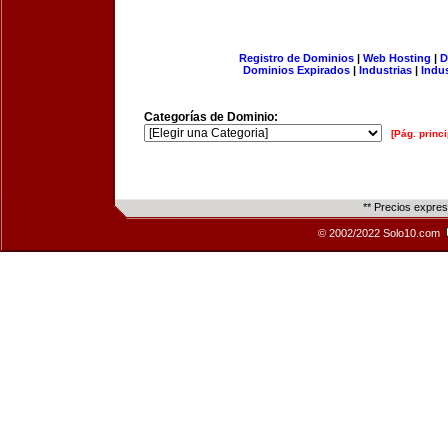
Registro de Dominios
|
Web Hosting
|
D
Dominios Expirados
|
Industrias
|
Indu
Categorías de Dominio:
[Pág. princi
** Precios expre
© 2002/2022 Solo10.com