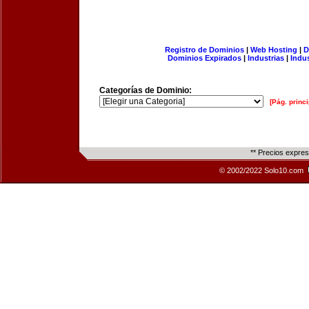
Registro de Dominios
|
Web Hosting
|
D
Dominios Expirados
|
Industrias
|
Indu
Categorías de Dominio:
[Pág. princi
** Precios expre
© 2002/2022 Solo10.com