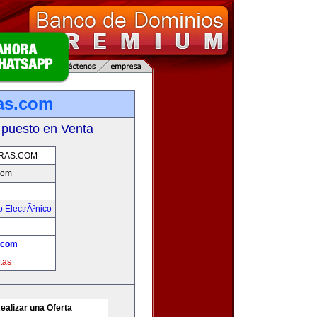
as.com
 puesto en Venta
RAS.COM
com
 ElectrÃ³nico
.com
tas
ealizar una Oferta