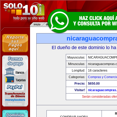
nicaraguacompr
El dueño de este dominio lo ha
Mayusculas:
NICARAGUACOMP
Minusculas:
nicaraguacompras.
Longitud:
16 caracteres
Categorias:
Compras y Comercio
Precio:
$650.00
Visitar!
nicaraguacompras
Serán consideradas ofer
R