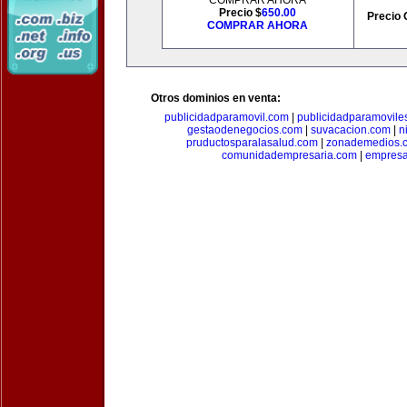
COMPRAR AHORA
Precio $
650.00
Precio 
COMPRAR AHORA
Otros dominios en venta:
publicidadparamovil.com
|
publicidadparamovile
gestaodenegocios.com
|
suvacacion.com
|
n
pruductosparalasalud.com
|
zonademedios.
comunidadempresaria.com
|
empresa