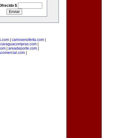
Ofrecido $
s.com
|
carrosenoferta.com
|
icaraguacompras.com
|
com
|
areadeporte.com
|
comercial.com
|