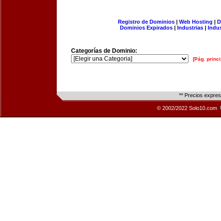
Registro de Dominios
|
Web Hosting
|
D
Dominios Expirados
|
Industrias
|
Indu
Categorías de Dominio:
[Pág. princi
** Precios expre
© 2002/2022 Solo10.com