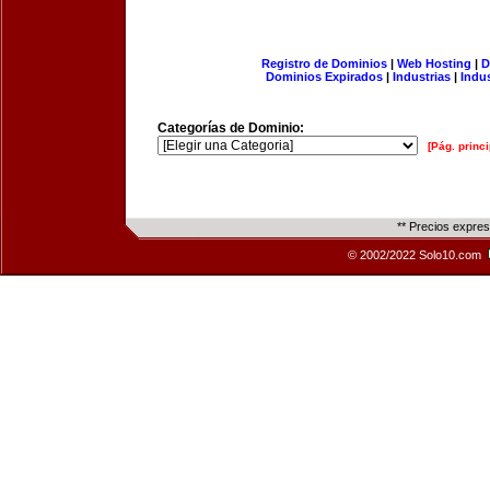
Registro de Dominios
|
Web Hosting
|
D
Dominios Expirados
|
Industrias
|
Indu
Categorías de Dominio:
[Pág. princi
** Precios expre
© 2002/2022 Solo10.com