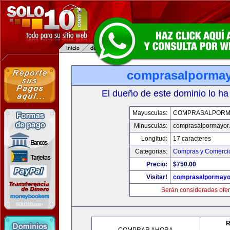
comprasalporma
El dueño de este dominio lo ha
Mayusculas:
COMPRASALPORM
Minusculas:
comprasalpormayor
Longitud:
17 caracteres
Categorias:
Compras y Comercio
Precio:
$750.00
Visitar!
comprasalpormayo
Serán consideradas ofer
R