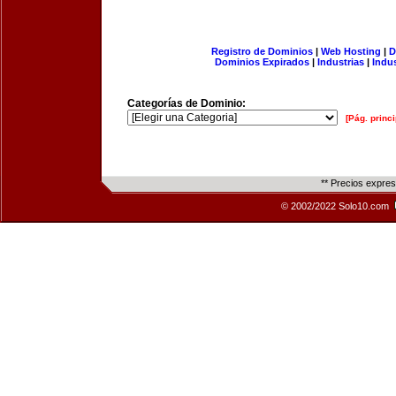
Registro de Dominios
|
Web Hosting
|
D
Dominios Expirados
|
Industrias
|
Indu
Categorías de Dominio:
[Pág. princi
** Precios expre
© 2002/2022 Solo10.com