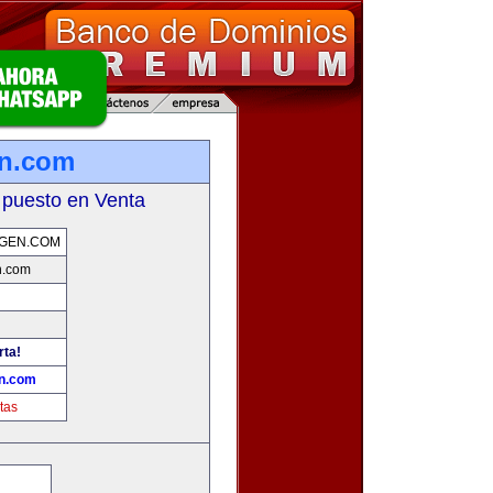
en.com
 puesto en Venta
GEN.COM
n.com
rta!
n.com
tas