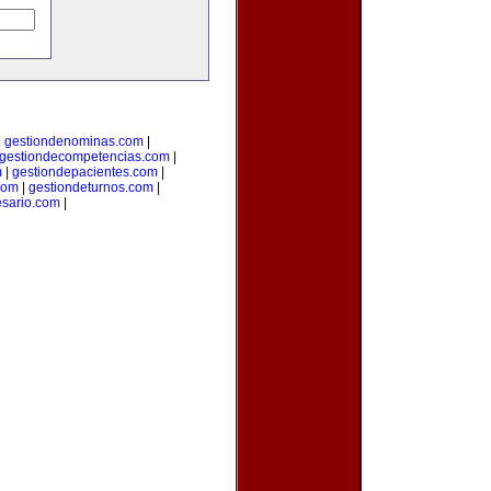
|
gestiondenominas.com
|
gestiondecompetencias.com
|
m
|
gestiondepacientes.com
|
com
|
gestiondeturnos.com
|
sario.com
|