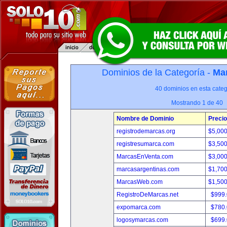
Dominios de la Categoría -
Mar
40 dominios en esta categ
Mostrando 1 de 40
Nombre de Dominio
Precio
registrodemarcas.org
$5,00
registresumarca.com
$3,50
MarcasEnVenta.com
$3,00
marcasargentinas.com
$1,70
MarcasWeb.com
$1,50
RegistroDeMarcas.net
$999
expomarca.com
$780
logosymarcas.com
$699