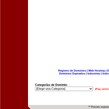
Registro de Dominios
|
Web Hosting
|
D
Dominios Expirados
|
Industrias
|
Indu
Categorías de Dominio:
[Pág. princi
** Precios expre