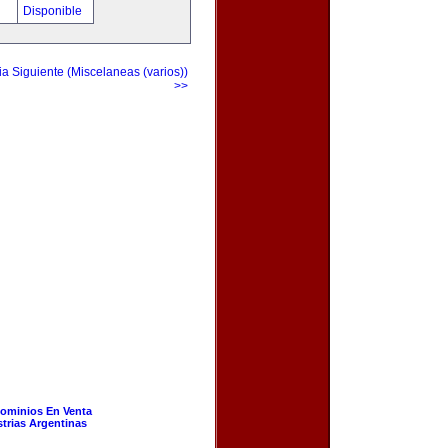
!
Disponible
a Siguiente (Miscelaneas (varios))
>>
ominios En Venta
strias Argentinas